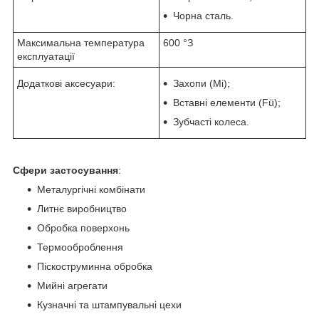
Чорна сталь.
Максимальна температура
600 °З
експлуатації
Додаткові аксесуари:
Захопи (Мі);
Вставні елементи (Fü);
Зубчасті колеса.
Сфери застосування
:
Металургічні комбінати
Литнє виробництво
Обробка поверхонь
Термооброблення
Піскоструминна обробка
Мийні агрегати
Кузначні та штампувальні цехи