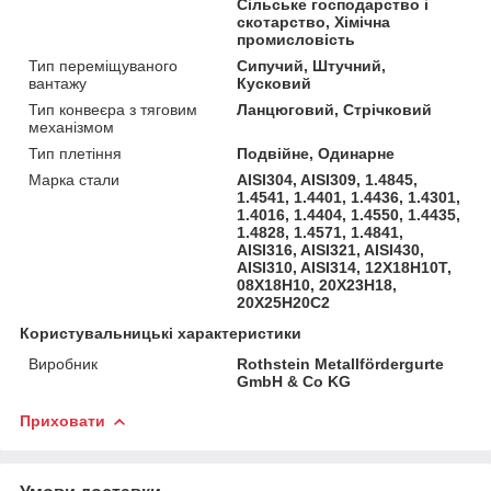
Сільське господарство і
скотарство, Хімічна
промисловість
Тип переміщуваного
Сипучий, Штучний,
вантажу
Кусковий
Тип конвеєра з тяговим
Ланцюговий, Стрічковий
механізмом
Тип плетіння
Подвійне, Одинарне
Марка стали
AISI304, AISI309, 1.4845,
1.4541, 1.4401, 1.4436, 1.4301,
1.4016, 1.4404, 1.4550, 1.4435,
1.4828, 1.4571, 1.4841,
AISI316, AISI321, AISI430,
AISI310, AISI314, 12Х18Н10Т,
08Х18Н10, 20Х23Н18,
20Х25Н20С2
Користувальницькі характеристики
Виробник
Rothstein Metallfördergurte
GmbH & Co KG
Приховати