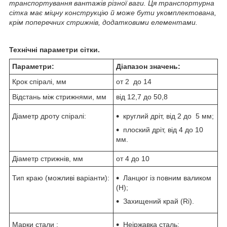
транспортування вантажів різної ваги. Ця транспортурна
сітка має міцну конструкцію й може бути укомплектована,
крім поперечних стрижнів, додатковими елементами.
Технічні параметри сітки.
Параметри:
Діапазон значень:
Крок спіралі, мм
от 2 до 14
Відстань між стрижнями, мм
від 12,7 до 50,8
Діаметр дроту спіралі:
круглий дріт, від 2 до 5 мм;
плоский дріт, від 4 до 10
мм.
Діаметр стрижнів, мм
от 4 до 10
Тип краю (можливі варіанти):
Ланцюг із повним валиком
(Н);
Захищений край (Ri).
Марки стали :
Неіржавка сталь;